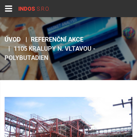
INDOS
S.R.O.
ÚVOD
REFERENČNÍ AKCE
1105 KRALUPY N. VLTAVOU -
POLYBUTADIEN